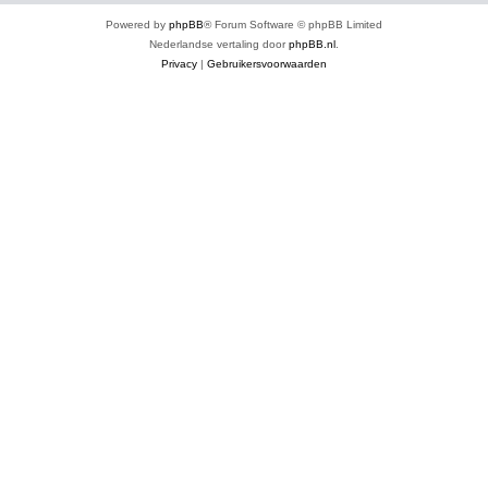
Powered by
phpBB
® Forum Software © phpBB Limited
Nederlandse vertaling door
phpBB.nl
.
Privacy
|
Gebruikersvoorwaarden