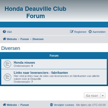
Honda Deauville Club
Forum
V&A
Registreer
Aanmelden
Website
Forum
Diversen
Diversen
Forum
Honda nieuws
Onderwerpen:
9
Links naar leveranciers - fabrikanten
Hier vind je links naar de sites van leveranciers en fabrikanten van allerlei
zaken voor je Deauville
Onderwerpen:
7
Ga naar
Website
Forum
Verwijder cookies
Alle tijden zijn
UTC+02:00