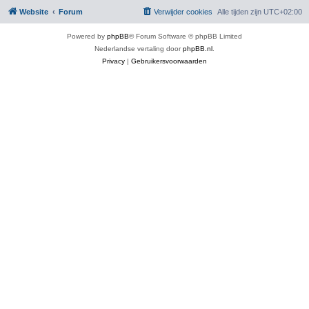
Website
Forum
Verwijder cookies
Alle tijden zijn
UTC+02:00
Powered by
phpBB
® Forum Software © phpBB Limited
Nederlandse vertaling door
phpBB.nl
.
Privacy
|
Gebruikersvoorwaarden