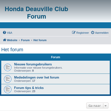
Honda Deauville Club
Forum
V&A
Registreer
Aanmelden
Website
Forum
Het forum
Het forum
Forum
Nieuwe forumgebruikers
Informatie voor nieuwe forumgebruikers.
Onderwerpen:
8
Mededelingen over het forum
Onderwerpen:
17
Forum tips & tricks
Onderwerpen:
23
Ga naar