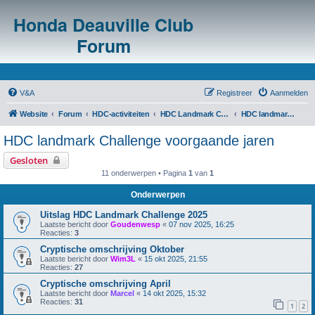
Honda Deauville Club
Forum
V&A
Registreer
Aanmelden
Website
Forum
HDC-activiteiten
HDC Landmark Challenge
HDC landmark Challenge voorgaande jaren
HDC landmark Challenge voorgaande jaren
Gesloten
11 onderwerpen • Pagina
1
van
1
Onderwerpen
Uitslag HDC Landmark Challenge 2025
Laatste bericht door
Goudenwesp
«
07 nov 2025, 16:25
Reacties:
3
Cryptische omschrijving Oktober
Laatste bericht door
Wim3L
«
15 okt 2025, 21:55
Reacties:
27
Cryptische omschrijving April
Laatste bericht door
Marcel
«
14 okt 2025, 15:32
Reacties:
31
1
2