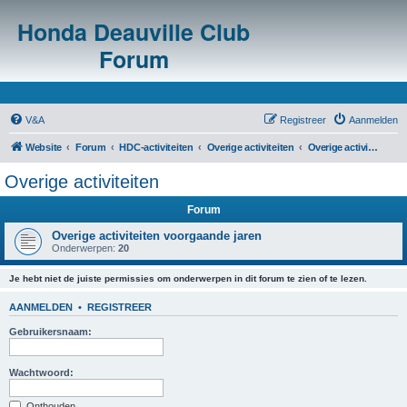
Honda Deauville Club
Forum
V&A
Registreer
Aanmelden
Website
Forum
HDC-activiteiten
Overige activiteiten
Overige activiteiten
Overige activiteiten
Forum
Overige activiteiten voorgaande jaren
Onderwerpen:
20
Je hebt niet de juiste permissies om onderwerpen in dit forum te zien of te lezen.
AANMELDEN
•
REGISTREER
Gebruikersnaam:
Wachtwoord:
Onthouden