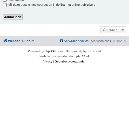
Mij deze sessie niet weergeven in de lijst met online gebruikers
Ga naar
Website
Forum
Verwijder cookies
Alle tijden zijn
UTC+02:00
Powered by
phpBB
® Forum Software © phpBB Limited
Nederlandse vertaling door
phpBB.nl
.
Privacy
|
Gebruikersvoorwaarden