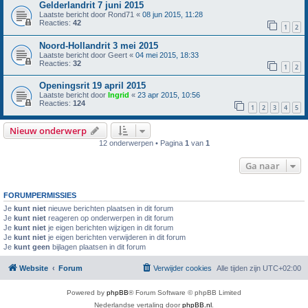
Gelderlandrit 7 juni 2015
Laatste bericht door
Rond71
«
08 jun 2015, 11:28
Reacties:
42
1
2
Noord-Hollandrit 3 mei 2015
Laatste bericht door
Geert
«
04 mei 2015, 18:33
Reacties:
32
1
2
Openingsrit 19 april 2015
Laatste bericht door
Ingrid
«
23 apr 2015, 10:56
Reacties:
124
1
2
3
4
5
Nieuw onderwerp
12 onderwerpen • Pagina
1
van
1
Ga naar
FORUMPERMISSIES
Je
kunt niet
nieuwe berichten plaatsen in dit forum
Je
kunt niet
reageren op onderwerpen in dit forum
Je
kunt niet
je eigen berichten wijzigen in dit forum
Je
kunt niet
je eigen berichten verwijderen in dit forum
Je
kunt geen
bijlagen plaatsen in dit forum
Website
Forum
Verwijder cookies
Alle tijden zijn
UTC+02:00
Powered by
phpBB
® Forum Software © phpBB Limited
Nederlandse vertaling door
phpBB.nl
.