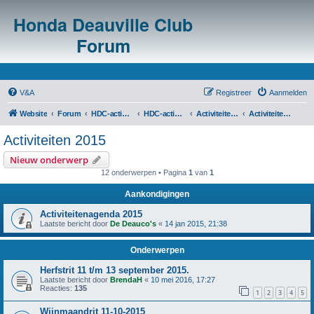
Honda Deauville Club
Forum
V&A
Registreer
Aanmelden
Website
Forum
HDC-activiteiten
HDC-activiteitenoverzicht en agenda's
Activiteiten voorgaande jaren
Activiteiten 2015
Activiteiten 2015
Nieuw onderwerp
12 onderwerpen • Pagina
1
van
1
Aankondigingen
Activiteitenagenda 2015
Laatste bericht door
De Deauco's
«
14 jan 2015, 21:38
Onderwerpen
Herfstrit 11 t/m 13 september 2015.
Laatste bericht door
BrendaH
«
10 mei 2016, 17:27
Reacties:
135
1
2
3
4
5
Wijnmaandrit 11-10-2015