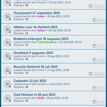
Laatste bericht door
Rond71
«
20 okt 2015, 10:41
Reacties:
88
1
2
3
Overijsselrit 27 september 2015
Laatste bericht door
lexter
«
28 sep 2015, 18:33
Reacties:
59
1
2
Aftellen voor de Herfstrit 2015
Laatste bericht door
Arthur
«
10 sep 2015, 22:24
Reacties:
15
Brabant-Limburgrit 30 augustus 2015
Laatste bericht door
Catbustingdog
«
01 sep 2015, 00:24
Reacties:
41
1
2
Drentherit 9 augustus 2015
Laatste bericht door
Geert
«
19 aug 2015, 22:01
Reacties:
46
1
2
Bossche Bollenrit 26 juli 2015
Laatste bericht door
Geert
«
17 aug 2015, 19:45
Reacties:
75
1
2
3
Zeelandrit 12 juli 2015
Laatste bericht door
Rond71
«
13 jul 2015, 00:51
Reacties:
49
1
2
Zuid Holland rit 28 juni 2015
Laatste bericht door
Henk
«
29 jun 2015, 21:00
Reacties:
45
1
2