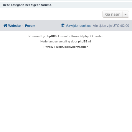
Deze categorie heeft geen forums.
Ga naar
Website
Forum
Verwijder cookies
Alle tijden zijn
UTC+02:00
Powered by
phpBB
® Forum Software © phpBB Limited
Nederlandse vertaling door
phpBB.nl
.
Privacy
|
Gebruikersvoorwaarden