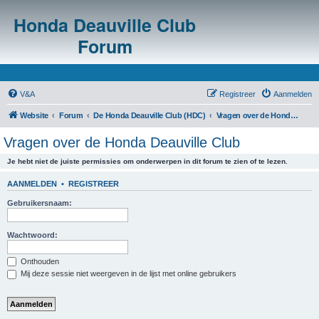
Honda Deauville Club
Forum
V&A
Registreer
Aanmelden
Website
Forum
De Honda Deauville Club (HDC)
Vragen over de Honda Deauville Club
Vragen over de Honda Deauville Club
Je hebt niet de juiste permissies om onderwerpen in dit forum te zien of te lezen.
AANMELDEN
•
REGISTREER
Gebruikersnaam:
Wachtwoord:
Onthouden
Mij deze sessie niet weergeven in de lijst met online gebruikers