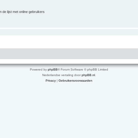
 de lijst met online gebruikers
Powered by
phpBB
® Forum Software © phpBB Limited
Nederlandse vertaling door
phpBB.nl
.
Privacy
|
Gebruikersvoorwaarden