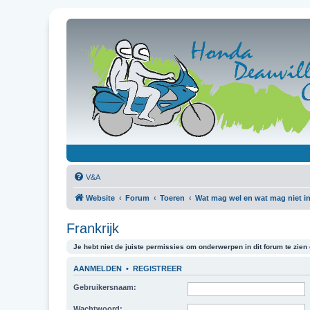
V&A
Website
Forum
Toeren
Wat mag wel en wat mag niet in
Frankrijk
Je hebt niet de juiste permissies om onderwerpen in dit forum te zien o
AANMELDEN
•
REGISTREER
Gebruikersnaam:
Wachtwoord: