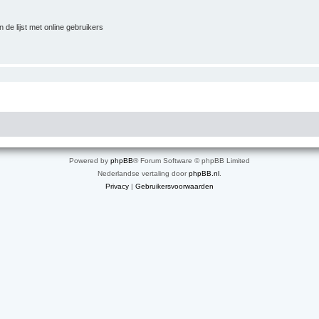
 de lijst met online gebruikers
Powered by
phpBB
® Forum Software © phpBB Limited
Nederlandse vertaling door
phpBB.nl
.
Privacy
|
Gebruikersvoorwaarden