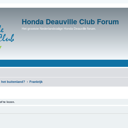
Honda Deauville Club Forum
Het grootste Nederlandstalige Honda Deauville forum.
 het buitenland?
Frankrijk
f te lezen.