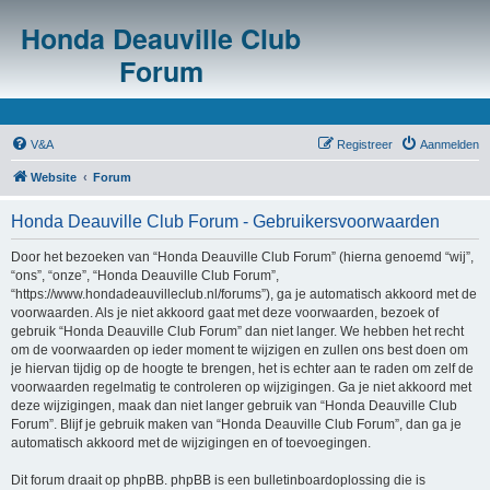
Honda Deauville Club
Forum
V&A
Registreer
Aanmelden
Website
Forum
Honda Deauville Club Forum - Gebruikersvoorwaarden
Door het bezoeken van “Honda Deauville Club Forum” (hierna genoemd “wij”,
“ons”, “onze”, “Honda Deauville Club Forum”,
“https://www.hondadeauvilleclub.nl/forums”), ga je automatisch akkoord met de
voorwaarden. Als je niet akkoord gaat met deze voorwaarden, bezoek of
gebruik “Honda Deauville Club Forum” dan niet langer. We hebben het recht
om de voorwaarden op ieder moment te wijzigen en zullen ons best doen om
je hiervan tijdig op de hoogte te brengen, het is echter aan te raden om zelf de
voorwaarden regelmatig te controleren op wijzigingen. Ga je niet akkoord met
deze wijzigingen, maak dan niet langer gebruik van “Honda Deauville Club
Forum”. Blijf je gebruik maken van “Honda Deauville Club Forum”, dan ga je
automatisch akkoord met de wijzigingen en of toevoegingen.
Dit forum draait op phpBB. phpBB is een bulletinboardoplossing die is