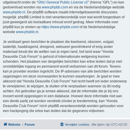
uitgebracht onder de “
GNU General Public License v2
” (hierna “GPL”) en kan
gedownload worden via
www.phpbb.com
en via de Nederlandstalige website
www.phpbb.nl
. De phpBB-software maakt internetgebaseerde discussies
mogelijk. phpBB Limited is niet verantwoordelijk voor wat wordt toegestaan of
juist geweigerd als toelaatbare inhoud en/of gedrag. Meer informatie over
phpBB kun je vinden op
https://www.phpbb.com/
of de Nederlandstalige
website
www.phpbb.nl
.
Je verklaart geen berichten te plaatsen die kwetsend, obsceen, vulgair,
lasterlijk, haatdragend, dreigend, seksueel georiënteerd of enig ander
materiaal bevat die de wetten van je eigen land, het land waar “Honda
Deauville Club Forum” is gehost of internationale wetgeving kunnen
schenden. Het plaatsen van dergelijke berichten kan ertoe leiden dat je met
onmiddellijke ingang en permanent wordt verbannen van dit forum. Tevens
kan je provider worden ingelicht. De IP-adressen van alle berichten worden
opgeslagen om deze voorwaarden te kunnen waarborgen. Je gaat er mee
akkoord dat “Honda Deauville Club Forum” het recht heeft om ieder onderwerp
te verwijderen, te wijzigen, te sluiten of te verplaatsen wanneer zij dit nodig
achten. Als gebruiker ga je ermee akkoord, dat de informatie die je bij ons
invoert wordt opgeslagen in een database. Hoewel deze informatie niet aan
een derde partij zal worden verstrekt zónder je toestemming, kan “Honda
Deauville Club Forum” nóch phpBB verantwoordelijk worden gehouden voor
een hackpoging die ertoe kan leiden dat de gegevens vrijkomen.
Website
Forum
Verwijder cookies
Alle tijden zijn
UTC+02:00